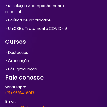
Resolução Acompanhamento
arrow_forward_ios
Especial
Política de Privacidade
arrow_forward_ios
UniCBE x Tratamento COVID-19
arrow_forward_ios
Cursos
Destaques
arrow_forward_ios
Graduação
arrow_forward_ios
Pós-graduação
arrow_forward_ios
Fale conosco
Whatsapp:
(21) 96814-8013
Email: