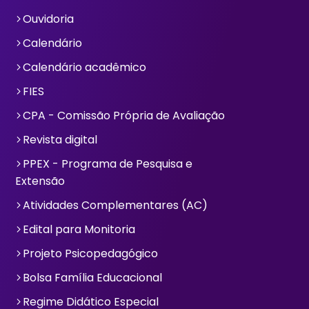
Ouvidoria
arrow_forward_ios
Calendário
arrow_forward_ios
Calendário acadêmico
arrow_forward_ios
FIES
arrow_forward_ios
CPA - Comissão Própria de Avaliação
arrow_forward_ios
Revista digital
arrow_forward_ios
PPEX - Programa de Pesquisa e
arrow_forward_ios
Extensão
Atividades Complementares (AC)
arrow_forward_ios
Edital para Monitoria
arrow_forward_ios
Projeto Psicopedagógico
arrow_forward_ios
Bolsa Família Educacional
arrow_forward_ios
Regime Didático Especial
arrow_forward_ios